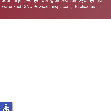
Joomla!
jest wolnym oprogramowaniem wydanym na
warunkach
GNU Powszechnej Licencji Publicznej.
accessible