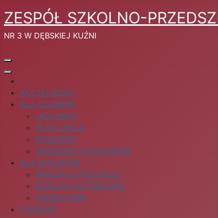
ZESPÓŁ SZKOLNO-PRZEDS
NR 3 W DĘBSKIEJ KUŹNI
AKTUALNOŚCI
DLA UCZNIÓW
JADŁOSPIS
PLAN LEKCJI
KONKURSY
SAMORZĄD UCZNIOWSKI
DLA RODZICÓW
WNIOSKI O PRZYJĘCIE
ROZKŁAD AUTOBUSÓW
PODRĘCZNIKI
O SZKOLE