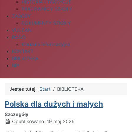
HISTORIA I TRADYCJE
PRACOWNICY SZKOŁY
ZASOBY
DOKUMENTY SZKOŁY
VULCAN
RODO
Klauzula informacyjna
KONTAKT
BIBLIOTEKA
BIP
Jesteś tutaj:
Start
BIBLIOTEKA
Polska dla dużych i małych
Szczegóły
Opublikowano: 19 maj 2026